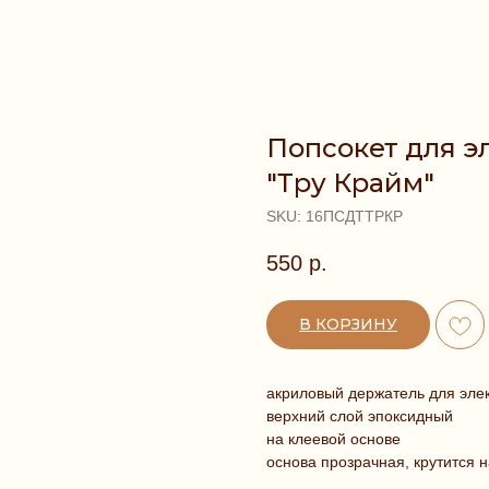
Попсокет для э
"Тру Крайм"
SKU:
16ПСДТТРКР
550
р.
В КОРЗИНУ
акриловый держатель для эле
верхний слой эпоксидный
на клеевой основе
основа прозрачная, крутится н