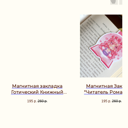
Магнитная закладка
Магнитная Закл
Готический Книжный
"Читатель Романт
Магазин
195
р.
260
р.
195
р.
260
р.